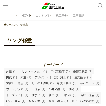
HOME
コンセプト
施工事例
工事日記
ホーム
ホーム
ヤング係数
コンセプト
自然素材の家
おいしい空気の家
ヤング係数
省エネルギー・室内気候
設計
窓の効果
造作家具
構造
住まいの耐久性
キーワード
ラインナップ
(14)
(1)
(1)
(1)
外観
リノベーション
田代工務店
播磨工務店
注文住宅 マチイエ
注文住宅 サトイエ
(1)
(1)
(1)
(1)
(1)
田代
木造
デザイン
設計施工
注文住宅
規格型住宅 cocoon《 コクーン 》
(1)
(1)
(1)
(1)
加古川工務店
たつの工務店
稲美工務店
かっこいい
(1)
(1)
(1)
(1)
ウッドデッキ
工務店
小野公務
住宅
ロハスな平屋／LO・HAUS
(1)
(1)
(1)
(1)
(1)
トップライト
住まい
新築
山小屋
高砂工務店
リフォーム・リノベーション
(1)
(1)
(1)
(1)
明石工務店
勾配天井
姫路工務店
おいしい空気の家