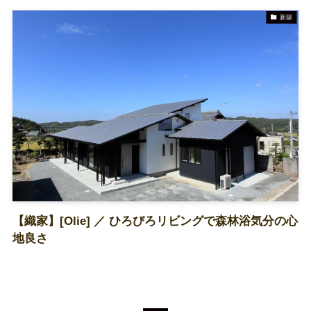
新築
TEL 079-438-5652
資料請求
お問合せ
【織家】[Olie] ／ ひろびろリビングで森林浴気分の心
地良さ