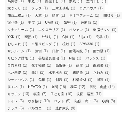
(1)
(1)
(1)
(1)
(1)
高気密
中庭
部屋干し
換気
室内干し
施工事例
(1)
(1)
(1)
(1)
家づくり
ヌック
三木工務店
ログハウス
(1)
(1)
(1)
(1)
(1)
加西工務店
天窓
結露
ネオマフォーム
間取り
工事日記
(1)
(1)
(1)
(1)
(1)
塗り壁
平屋
UA値
気密
外断熱
(1)
(1)
(1)
(1)
タナクリーム
エクステリア
オシャレ
樹脂サッシ
コラム
(1)
(1)
(1)
(1)
(1)
(1)
YKK
断熱
外張り
C値
引抜
充填
(1)
(1)
(1)
(1)
おしゃれ
２階リビング
植栽
APW330
ZEH
(1)
(1)
(1)
(1)
(1)
サンルーム
無垢
日射
耐震等級
耐力壁
(1)
(1)
(1)
(1)
リビング階段
長期優良住宅
N値
バランス
よくある質問
(1)
(1)
(1)
(1)
(1)
自然素材
化学物質
高断熱
耐震
白線帯
(1)
(1)
(1)
(1)
(1)
べた基礎
曲げ
水平構面
霧島壁
たわみ
会社概要
(1)
(1)
(1)
(1)
(1)
シックハウス
免振
制震
杉構造材
減震
(1)
(1)
(15)
(12)
(12)
省エネ
HEAT20
玄関
和室
居間・食堂
(13)
(7)
(10)
(11)
キッチン
寝室
子ども室
洗面・浴室
(5)
(10)
(5)
(8)
(8)
トイレ
吹き抜け
ロフト
階段・廊下
収納
(5)
(1)
(9)
テラス
バルコニー
造作家具
住宅のご相談 リフォーム・リノベなどお気軽にお
問合せください