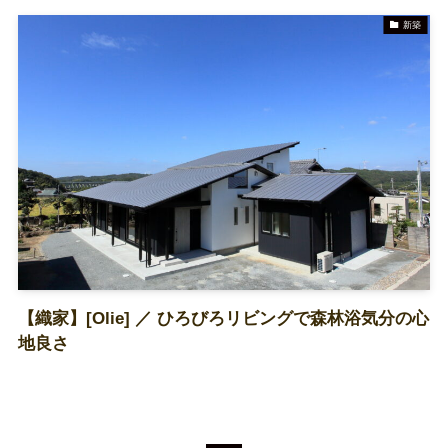
新築
TEL 079-438-5652
資料請求
お問合せ
【織家】[Olie] ／ ひろびろリビングで森林浴気分の心
地良さ