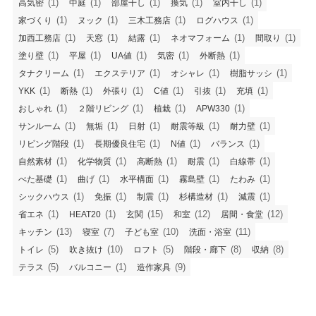
(1)
(1)
(1)
(1)
(1)
高気密
中庭
部屋干し
換気
室内干し
施工事例
(1)
(1)
(1)
(1)
家づくり
ヌック
三木工務店
ログハウス
(1)
(1)
(1)
(1)
(1)
加西工務店
天窓
結露
ネオマフォーム
間取り
工事日記
(1)
(1)
(1)
(1)
(1)
塗り壁
平屋
UA値
気密
外断熱
(1)
(1)
(1)
(1)
タナクリーム
エクステリア
オシャレ
樹脂サッシ
コラム
(1)
(1)
(1)
(1)
(1)
(1)
YKK
断熱
外張り
C値
引抜
充填
(1)
(1)
(1)
(1)
おしゃれ
２階リビング
植栽
APW330
ZEH
(1)
(1)
(1)
(1)
(1)
サンルーム
無垢
日射
耐震等級
耐力壁
(1)
(1)
(1)
(1)
リビング階段
長期優良住宅
N値
バランス
よくある質問
(1)
(1)
(1)
(1)
(1)
自然素材
化学物質
高断熱
耐震
白線帯
(1)
(1)
(1)
(1)
(1)
べた基礎
曲げ
水平構面
霧島壁
たわみ
会社概要
(1)
(1)
(1)
(1)
(1)
シックハウス
免振
制震
杉構造材
減震
(1)
(1)
(15)
(12)
(12)
省エネ
HEAT20
玄関
和室
居間・食堂
(13)
(7)
(10)
(11)
キッチン
寝室
子ども室
洗面・浴室
(5)
(10)
(5)
(8)
(8)
トイレ
吹き抜け
ロフト
階段・廊下
収納
(5)
(1)
(9)
テラス
バルコニー
造作家具
住宅のご相談 リフォーム・リノベなどお気軽にお
問合せください