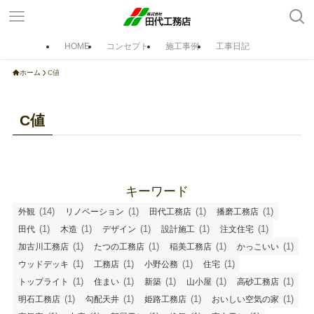
HOME
コンセプト
施工事例
工事日記
ホーム
ホーム
C値
コンセプト
自然素材の家
おいしい空気の家
C値
省エネルギー・室内気候
設計
窓の効果
造作家具
構造
住まいの耐久性
キーワード
ラインナップ
(14)
(1)
(1)
(1)
外観
リノベーション
田代工務店
播磨工務店
注文住宅 マチイエ
注文住宅 サトイエ
(1)
(1)
(1)
(1)
(1)
田代
木造
デザイン
設計施工
注文住宅
規格型住宅 cocoon《 コクーン 》
(1)
(1)
(1)
(1)
加古川工務店
たつの工務店
稲美工務店
かっこいい
(1)
(1)
(1)
(1)
ウッドデッキ
工務店
小野公務
住宅
ロハスな平屋／LO・HAUS
(1)
(1)
(1)
(1)
(1)
トップライト
住まい
新築
山小屋
高砂工務店
リフォーム・リノベーション
(1)
(1)
(1)
(1)
明石工務店
勾配天井
姫路工務店
おいしい空気の家