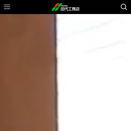
ホーム
コンセプト
自然素材の家
おいしい空気の家
省エネルギー・室内気候
設計
窓の効果
造作家具
構造
住まいの耐久性
ラインナップ
注文住宅 マチイエ
注文住宅 サトイエ
規格型住宅 cocoon《 コクーン 》
ロハスな平屋／LO・HAUS
リフォーム・リノベーション