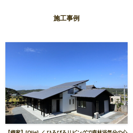
施工事例
【織家】[Olie] ／ ひろびろリビングで森林浴気分の心