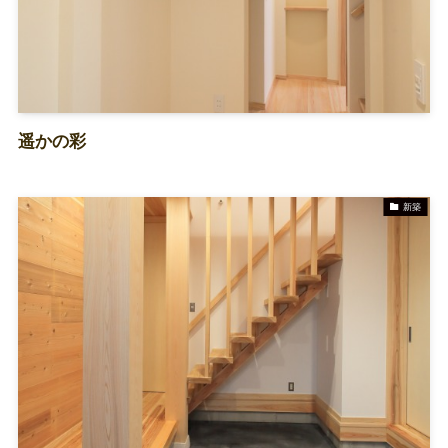
遥かの彩
新築