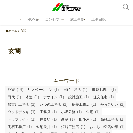
HOME
コンセプト
施工事例
工事日記
ホーム
ホーム
玄関
コンセプト
自然素材の家
おいしい空気の家
玄関
省エネルギー・室内気候
設計
窓の効果
造作家具
構造
住まいの耐久性
キーワード
ラインナップ
(14)
(1)
(1)
(1)
外観
リノベーション
田代工務店
播磨工務店
注文住宅 マチイエ
注文住宅 サトイエ
(1)
(1)
(1)
(1)
(1)
田代
木造
デザイン
設計施工
注文住宅
規格型住宅 cocoon《 コクーン 》
(1)
(1)
(1)
(1)
加古川工務店
たつの工務店
稲美工務店
かっこいい
(1)
(1)
(1)
(1)
ウッドデッキ
工務店
小野公務
住宅
ロハスな平屋／LO・HAUS
(1)
(1)
(1)
(1)
(1)
トップライト
住まい
新築
山小屋
高砂工務店
リフォーム・リノベーション
(1)
(1)
(1)
(1)
明石工務店
勾配天井
姫路工務店
おいしい空気の家