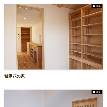
新築
紫陽花の家
新築