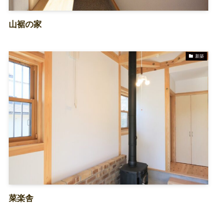
山裾の家
新築
菜楽舎