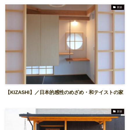
新築
TEL 079-438-5652
資料請求
お問合せ
【KIZASHI】／日本的感性のめざめ・和テイストの家
新築