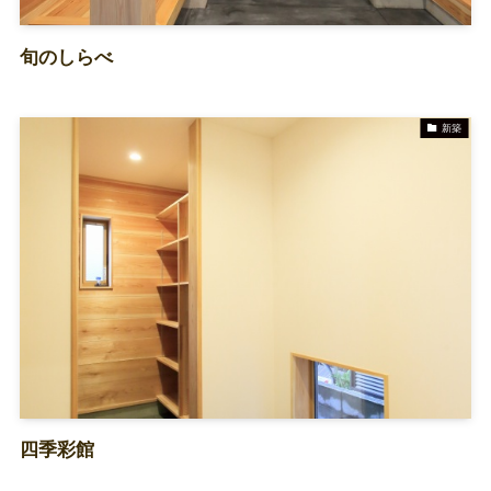
旬のしらべ
新築
四季彩館