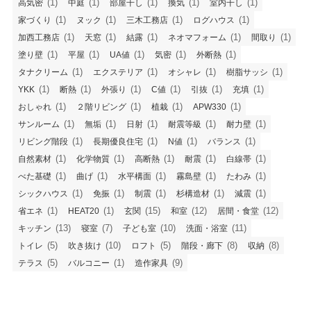
(1)
(1)
(1)
(1)
(1)
高気密
中庭
部屋干し
換気
室内干し
施工事例
(1)
(1)
(1)
(1)
家づくり
ヌック
三木工務店
ログハウス
(1)
(1)
(1)
(1)
(1)
加西工務店
天窓
結露
ネオマフォーム
間取り
工事日記
(1)
(1)
(1)
(1)
(1)
塗り壁
平屋
UA値
気密
外断熱
(1)
(1)
(1)
(1)
タナクリーム
エクステリア
オシャレ
樹脂サッシ
コラム
(1)
(1)
(1)
(1)
(1)
(1)
YKK
断熱
外張り
C値
引抜
充填
(1)
(1)
(1)
(1)
おしゃれ
２階リビング
植栽
APW330
ZEH
(1)
(1)
(1)
(1)
(1)
サンルーム
無垢
日射
耐震等級
耐力壁
(1)
(1)
(1)
(1)
リビング階段
長期優良住宅
N値
バランス
よくある質問
(1)
(1)
(1)
(1)
(1)
自然素材
化学物質
高断熱
耐震
白線帯
(1)
(1)
(1)
(1)
(1)
べた基礎
曲げ
水平構面
霧島壁
たわみ
会社概要
(1)
(1)
(1)
(1)
(1)
シックハウス
免振
制震
杉構造材
減震
(1)
(1)
(15)
(12)
(12)
省エネ
HEAT20
玄関
和室
居間・食堂
(13)
(7)
(10)
(11)
キッチン
寝室
子ども室
洗面・浴室
(5)
(10)
(5)
(8)
(8)
トイレ
吹き抜け
ロフト
階段・廊下
収納
(5)
(1)
(9)
テラス
バルコニー
造作家具
住宅のご相談 リフォーム・リノベなどお気軽にお
問合せください